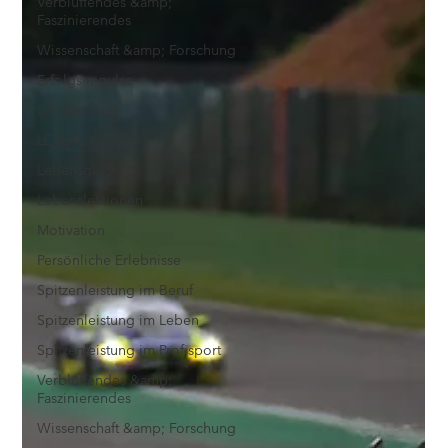
Verblüffendes &amp;
Faszinierendes
Wissenschaft &amp; Forschung
Erfolgsimpulse
Erfolgsstorys
LEBENS STARK
Lebensglück
Lebenslektionen
Motivation
Persönliche Erlebnisse
Spitzenleistung im Beruf
Spitzenleistung im Leben
Spitzenleistung im Profisport
Verblüffendes &amp;
Faszinierendes
Wissenschaft &amp; Forschung