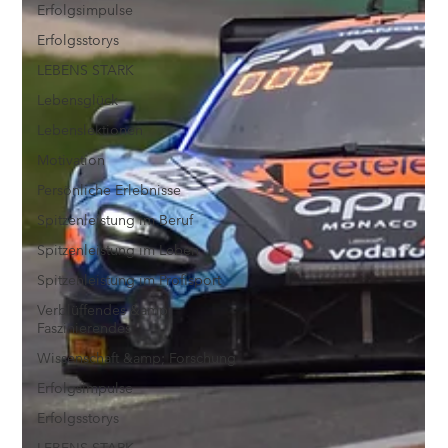
Erfolgsimpulse
Erfolgsstorys
LEBENS STARK
Lebensglück
Lebenslektionen
Motivation
Persönliche Erlebnisse
Spitzenleistung im Beruf
Spitzenleistung im Leben
Spitzenleistung im Profisport
Verblüffendes &amp;
Faszinierendes
Wissenschaft &amp; Forschung
Erfolgsimpulse
Erfolgsstorys