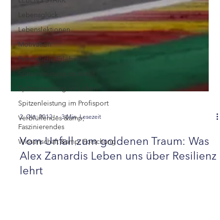
LEBENS STARK
Lebensglück
Lebenslektionen
Motivation
Persönliche Erlebnisse
Spitzenleistung im Beruf
Spitzenleistung im Leben
Spitzenleistung im Profisport
Verblüffendes &amp;
Faszinierendes
Wissenschaft &amp; Forschung
2. Okt. 2012
3 Min. Lesezeit
Vom Unfall zum goldenen Traum: Was
Alex Zanardis Leben uns über Resilienz
lehrt