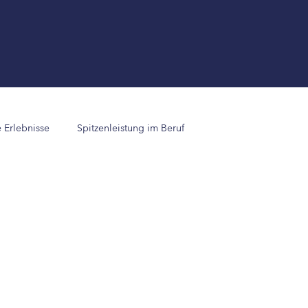
e Erlebnisse
Spitzenleistung im Beruf
 &amp; Forschung
Erfolgsimpulse
Erfolgsstorys
g im Beruf
Spitzenleistung im Leben
impulse
Erfolgsstorys
LEBENS STARK