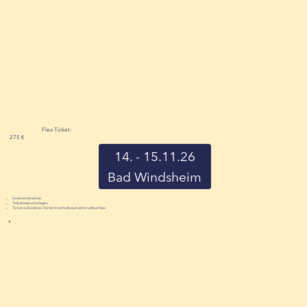
Flex-Ticket:
275 €
14. - 15.11.26
Bad Windsheim
Seminarteilnahme
Teilnehmerunterlagen
Ticket auf anderen Termin innerhalb zwei Jahre umbuchbar