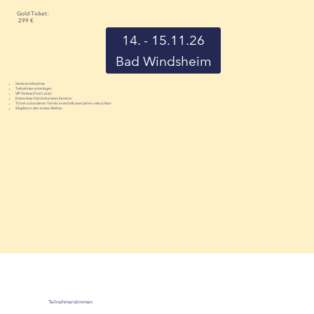
Gold-Ticket:
299 €
14. - 15.11.26
Bad Windsheim
Seminarteilnahme
Teilnehmerunterlagen
VIP-Einlass (Fast Lane)
Kostenlose Getränke beim Seminar
Ticket auf anderen Termin innerhalb zwei Jahre umbuchbar
Sitzplatz in den ersten Reihen
Teilnehmerstimmen