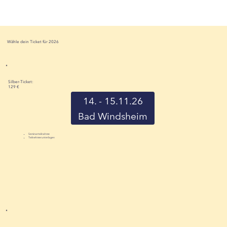
Wähle dein Ticket für 2026
Silber-Ticket:
129 €
14. - 15.11.26
Bad Windsheim
Seminarteilnahme
Teilnehmerunterlagen