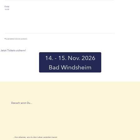
Ende
18:00
*Pausenzeiten können variieren.
Jetzt Tickets sichern!
14. - 15. Nov. 2026
Bad Windsheim
Danach wirst Du...
...klar erkennen, wie du dein Leben verändern kannst