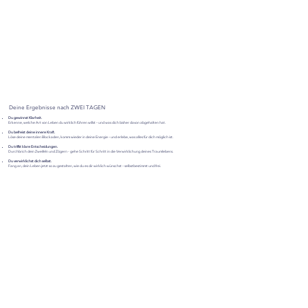
Deine Ergebnisse nach ZWEI TAGEN
Du gewinnst Klarheit.
Erkenne, welche Art von Leben du wirklich führen willst – und was dich bisher davon abgehalten hat.
Du befreist deine innere Kraft.
Löse deine mentalen Blockaden, komm wieder in deine Energie – und erlebe, was alles für dich möglich ist.
Du triffst klare Entscheidungen.
Durchbrich dein Zweifeln und Zögern - gehe Schritt für Schritt in die Verwirklichung deines Traumlebens.
Du verwirklichst dich selbst.
Fang an, dein Leben jetzt so zu gestalten, wie du es dir wirklich wünschst – selbstbestimmt und frei.