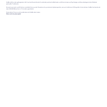
Steffen zählt zu den gefragtesten Life Coaches Deutschlands. Er verbindet praktische Methoden und Erkenntnisse aus Psychologie und Neurobiologie mit der Weisheit
spiritueller Traditionen.
Ihm vertrauen seit rund 20 Jahren namhafte Stars aus der Showbranche, prominente Spitzensportler, wie auch erfahrene CEOs großer Unternehmen. Steffen hat bereits mit
über 200.000 Menschen in 15 Ländern gearbeitet.
Nutze deine Chance und transformiere mit Steffen dein Leben.
Wenn nicht nie, dann jetzt!