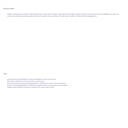
Barbara Meier
Steffen vermittelt ganz wunderbar, dass wir Menschen und Dinge mit anderen Augen betrachten dürfen, als bisher. Dadurch haben sich neue Türen geöffnet, von denen ich
nicht wusste, dass es sie überhaupt gibt, bzw. die ich mir jetzt traue, sie zu öffnen. Schade, dass ich Steffen nicht bereits früher begegnet bin.
Sven
Ich bin jetzt das dritte Mal dabei und stehe jedes Mal an einem neuen Punkt.
Hier finde ich den Raum, um neue Themen anzuschauen.
Die Community ist so eng zusammengewachsen – es fühlt sich an wie nach Hause kommen.
Ich freue mich jedes Mal, bekannte Gesichter wiederzusehen und gemeinsam weiterzugehen.
Steffen bringt komplexe Themen klar auf den Punkt, das schätze ich sehr.