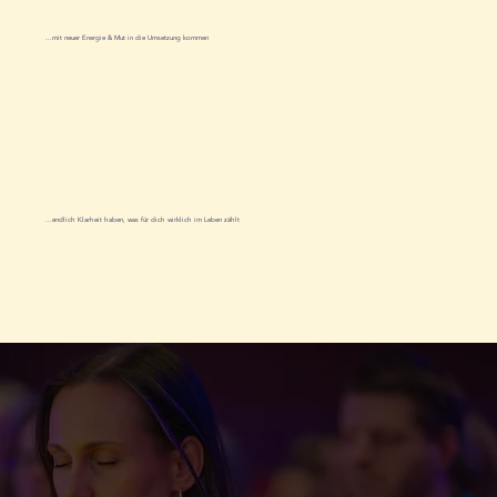
...mit neuer Energie & Mut in die Umsetzung kommen
...endlich Klarheit haben, was für dich wirklich im Leben zählt