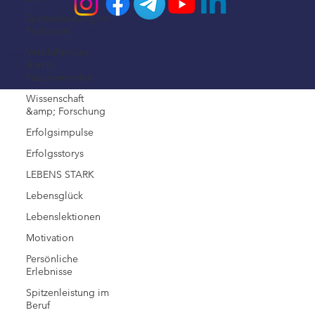
Spitzenleistung im
Profisport
Impressum
Verblüffendes
© 2026 Steffen Kirchner Academy
Datenschutz
&amp;
Faszinierendes
Wissenschaft
&amp; Forschung
Erfolgsimpulse
Erfolgsstorys
LEBENS STARK
Lebensglück
Lebenslektionen
Motivation
Persönliche
Erlebnisse
Spitzenleistung im
Beruf