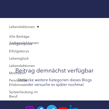
Lebenslektionen
Alle Beiträge
Lebenslektionen
Erfolgsimpulse
Erfolgsstorys
Lebensglück
Lebenslektionen
Beitrag demnächst verfügbar
Motivation
Entdecke weitere Kategorien dieses Blogs
Persönliche
oder versuche es später nochmal.
Erlebnisse
Spitzenleistung im
Beruf
Spitzenleistung im
Leben