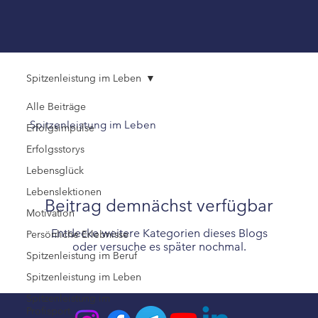
Spitzenleistung im Leben
Alle Beiträge
Spitzenleistung im Leben
Erfolgsimpulse
Erfolgsstorys
Lebensglück
Lebenslektionen
Beitrag demnächst verfügbar
Motivation
Entdecke weitere Kategorien dieses Blogs
Persönliche Erlebnisse
oder versuche es später nochmal.
Spitzenleistung im Beruf
Spitzenleistung im Leben
Spitzenleistung im
Profisport