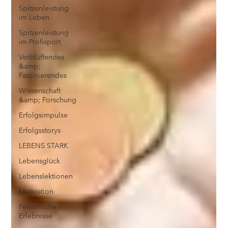
Spitzenleistung
im Leben
Spitzenleistung
im Profisport
Verblüffendes
&amp;
Faszinierendes
Wissenschaft
&amp; Forschung
Erfolgsimpulse
Erfolgsstorys
LEBENS STARK
Lebensglück
Lebenslektionen
Motivation
Persönliche
Erlebnisse