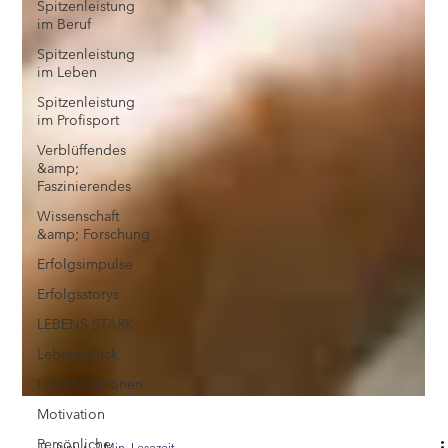
Spitzenleistung
im Beruf
Spitzenleistung
im Leben
Spitzenleistung
im Profisport
Verblüffendes
&amp;
Faszinierendes
Wissenschaft
&amp; Forschung
Erfolgsimpulse
Erfolgsstorys
LEBENS STARK
Lebensglück
Lebenslektionen
Motivation
Persönliche