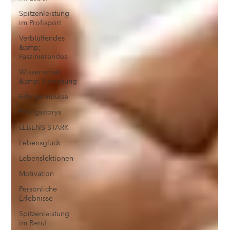
Spitzenleistung
im Profisport
Verblüffendes
&amp;
Faszinierendes
Wissenschaft
&amp; Forschung
Erfolgsimpulse
Erfolgsstorys
LEBENS STARK
Lebensglück
Lebenslektionen
Motivation
Persönliche
Erlebnisse
Spitzenleistung
im Beruf