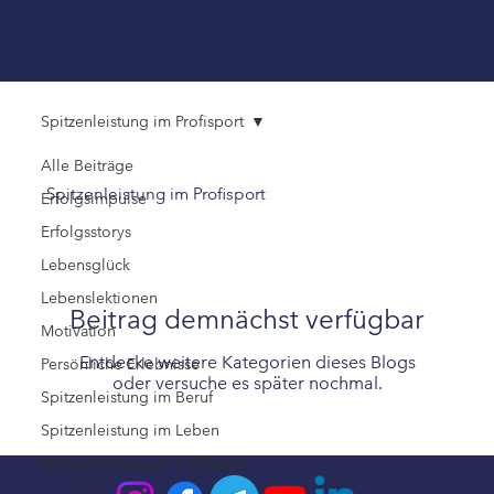
Spitzenleistung im Profisport
Alle Beiträge
Spitzenleistung im Profisport
Erfolgsimpulse
Erfolgsstorys
Lebensglück
Lebenslektionen
Beitrag demnächst verfügbar
Motivation
Entdecke weitere Kategorien dieses Blogs
Persönliche Erlebnisse
oder versuche es später nochmal.
Spitzenleistung im Beruf
Spitzenleistung im Leben
Spitzenleistung im Profisport