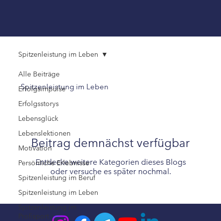
Spitzenleistung im Leben
Alle Beiträge
Spitzenleistung im Leben
Erfolgsimpulse
Erfolgsstorys
Lebensglück
Lebenslektionen
Beitrag demnächst verfügbar
Motivation
Entdecke weitere Kategorien dieses Blogs
Persönliche Erlebnisse
oder versuche es später nochmal.
Spitzenleistung im Beruf
Spitzenleistung im Leben
Spitzenleistung im
Profisport