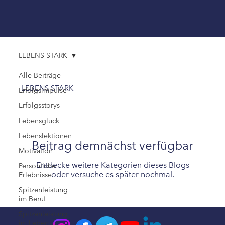
LEBENS STARK
Alle Beiträge
LEBENS STARK
Erfolgsimpulse
Erfolgsstorys
Lebensglück
Lebenslektionen
Beitrag demnächst verfügbar
Motivation
Entdecke weitere Kategorien dieses Blogs
Persönliche
oder versuche es später nochmal.
Erlebnisse
Spitzenleistung
im Beruf
Spitzenleistung
im Leben