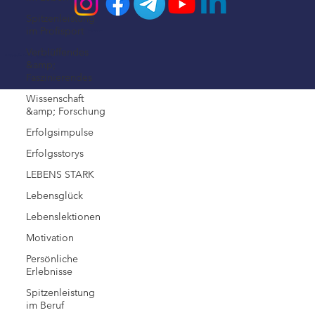
Spitzenleistung
im Profisport
Impressum
Verblüffendes
© 2026 Steffen Kirchner Academy
Datenschutz
&amp;
Faszinierendes
Wissenschaft
&amp; Forschung
Erfolgsimpulse
Erfolgsstorys
LEBENS STARK
Lebensglück
Lebenslektionen
Motivation
Persönliche
Erlebnisse
Spitzenleistung
im Beruf