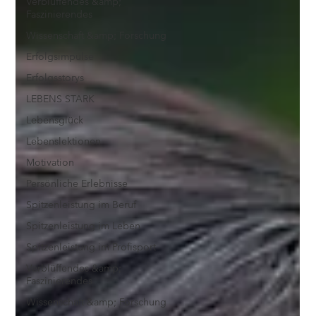
Verblüffendes &amp;
Faszinierendes
Wissenschaft &amp; Forschung
Erfolgsimpulse
Erfolgsstorys
LEBENS STARK
Lebensglück
Lebenslektionen
Motivation
Persönliche Erlebnisse
Spitzenleistung im Beruf
Spitzenleistung im Leben
Spitzenleistung im Profisport
Verblüffendes &amp;
Faszinierendes
Wissenschaft &amp; Forschung