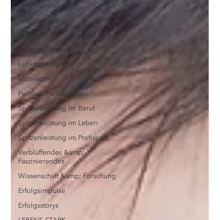
Erfolgsimpulse
Erfolgsstorys
LEBENS STARK
Lebensglück
Lebenslektionen
Motivation
Persönliche Erlebnisse
Spitzenleistung im Beruf
Spitzenleistung im Leben
Spitzenleistung im Profisport
Verblüffendes &amp;
Faszinierendes
Wissenschaft &amp; Forschung
Erfolgsimpulse
Erfolgsstorys