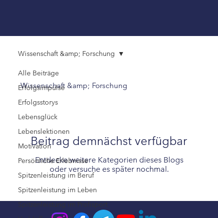
Wissenschaft &amp; Forschung
Alle Beiträge
Wissenschaft &amp; Forschung
Erfolgsimpulse
Erfolgsstorys
Lebensglück
Lebenslektionen
Beitrag demnächst verfügbar
Motivation
Entdecke weitere Kategorien dieses Blogs
Persönliche Erlebnisse
oder versuche es später nochmal.
Spitzenleistung im Beruf
Spitzenleistung im Leben
Spitzenleistung im Profisport