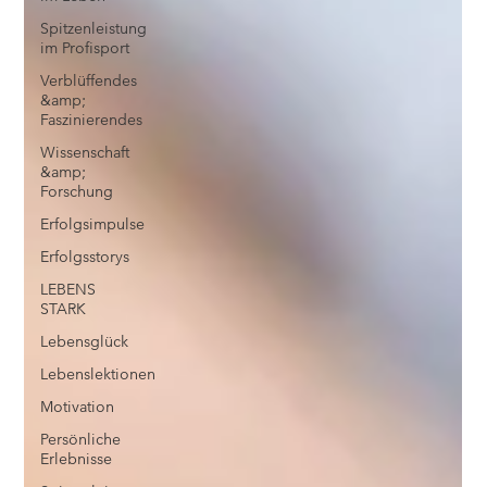
Spitzenleistung
im Profisport
Verblüffendes
&amp;
Faszinierendes
Wissenschaft
&amp;
Forschung
Erfolgsimpulse
Erfolgsstorys
LEBENS
STARK
Lebensglück
Lebenslektionen
Motivation
Persönliche
Erlebnisse