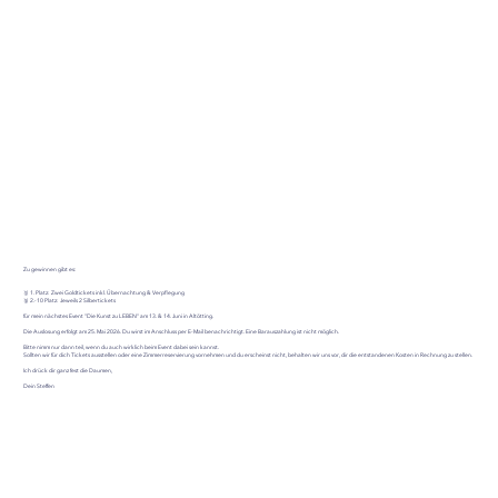
Zu gewinnen gibt es:
🥇 1. Platz: Zwei Goldtickets inkl. Übernachtung & Verpflegung
🥈 2.-10 Platz: Jeweils 2 Silbertickets
für mein nächstes Event "Die Kunst zu LEBEN" am 13. & 14. Juni in Altötting.
Die Auslosung erfolgt am 25. Mai 2026. Du wirst im Anschluss per E-Mail benachrichtigt. Eine Barauszahlung ist nicht möglich.
Bitte nimm nur dann teil, wenn du auch wirklich beim Event dabei sein kannst.
Sollten wir für dich Tickets ausstellen oder eine Zimmerreservierung vornehmen und du erscheinst nicht, behalten wir uns vor, dir die entstandenen Kosten in Rechnung zu stellen.
Ich drück dir ganz fest die Daumen,
Dein Steffen