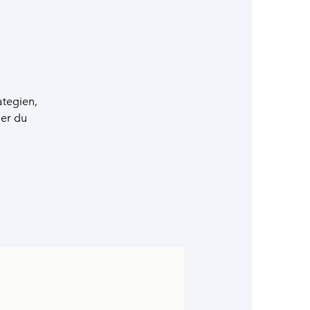
ategien,
der du