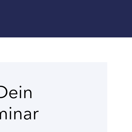
Dein
minar