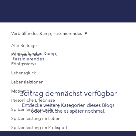
Verblüffendes &amp; Faszinierendes
Alle Beiträge
Verblüffendes &amp;
Erfolgsimpulse
Faszinierendes
Erfolgsstorys
Lebensglück
Lebenslektionen
Motivation
Beitrag demnächst verfügbar
Persönliche Erlebnisse
Entdecke weitere Kategorien dieses Blogs
Spitzenleistung im Beruf
oder versuche es später nochmal.
Spitzenleistung im Leben
Spitzenleistung im Profisport