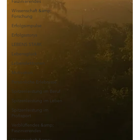
Faszinierendes
Wissenschaft &amp;
Forschung
Erfolgsimpulse
Erfolgsstorys
LEBENS STARK
Lebensglück
Lebenslektionen
Motivation
Persönliche Erlebnisse
Spitzenleistung im Beruf
Spitzenleistung im Leben
Spitzenleistung im
Profisport
Verblüffendes &amp;
Faszinierendes