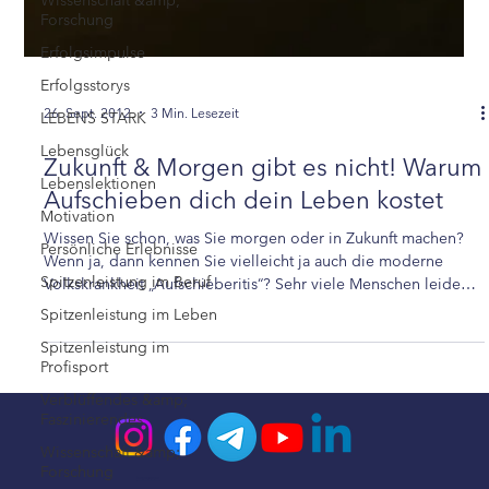
Wissenschaft &amp;
Forschung
Erfolgsimpulse
Erfolgsstorys
LEBENS STARK
Lebensglück
26. Sept. 2012
3 Min. Lesezeit
Lebenslektionen
Zukunft & Morgen gibt es nicht! Warum
Motivation
Aufschieben dich dein Leben kostet
Persönliche Erlebnisse
Spitzenleistung im Beruf
Wissen Sie schon, was Sie morgen oder in Zukunft machen?
Wenn ja, dann kennen Sie vielleicht ja auch die moderne
Spitzenleistung im Leben
Volkskrankheit „Aufschieberitis“? Sehr viele Menschen leiden
Spitzenleistung im
an ihr. Der Krankheitsverlauf ist meist schleichend, der
Profisport
Leidensdruck steigt stetig an – und … Weiterlesen →
Verblüffendes &amp;
Faszinierendes
Wissenschaft &amp;
Forschung