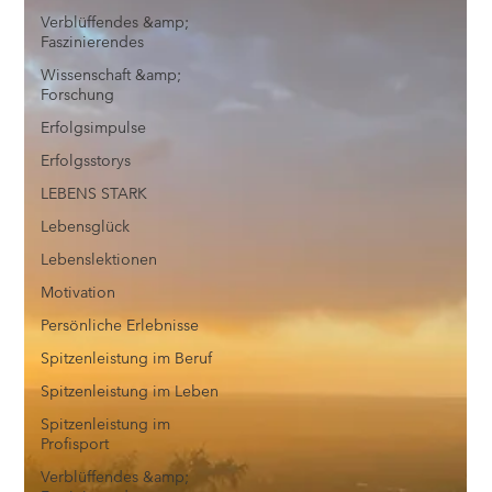
Verblüffendes &amp;
Faszinierendes
Wissenschaft &amp;
Forschung
Erfolgsimpulse
Erfolgsstorys
LEBENS STARK
Lebensglück
Lebenslektionen
Motivation
Persönliche Erlebnisse
Spitzenleistung im Beruf
Spitzenleistung im Leben
Spitzenleistung im
Profisport
Verblüffendes &amp;