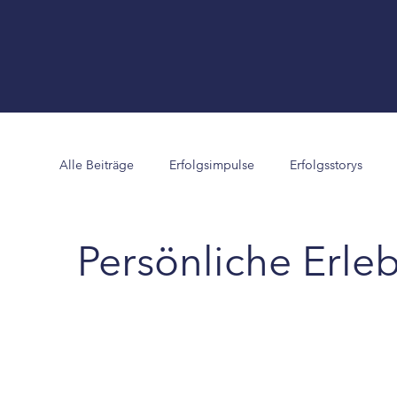
Alle Beiträge
Erfolgsimpulse
Erfolgsstorys
Spitzenleistung im Leben
Spitzenleistung im Pr
Persönliche Erle
LEBENS STARK
Lebensglück
Lebenslekti
Spitzenleistung im Profisport
Verblüffendes &am