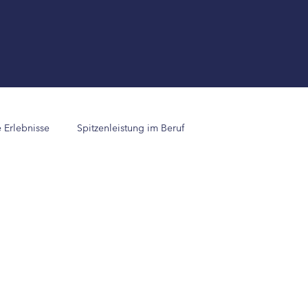
e Erlebnisse
Spitzenleistung im Beruf
 &amp; Forschung
Erfolgsimpulse
Erfolgsstorys
g im Beruf
Spitzenleistung im Leben
impulse
Erfolgsstorys
LEBENS STARK