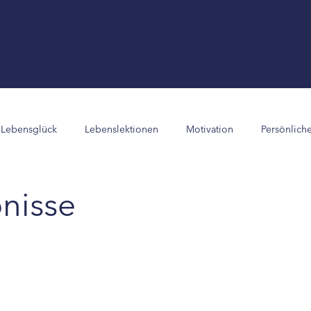
Lebensglück
Lebenslektionen
Motivation
Persönlich
ofisport
Verblüffendes &amp; Faszinierendes
Wissenschaft
bnisse
onen
Motivation
Persönliche Erlebnisse
Spitzenleistun
p; Faszinierendes
Wissenschaft &amp; Forschung
Erfolgs