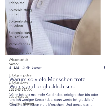
Erlebnisse
Spitzenleistung
im Beruf
Spitzenleistung
im Leben
Spitzenleistung
im Profisport
Verblüffendes
&amp;
Faszinierendes
Wissenschaft
&amp;
Forschung
Erfolgsimpulse
Erfolgsstorys
21. Mai
3 Min. Lesezeit
LEBENS STARK
Lebensglück
Warum so viele Menschen trotz
Lebenslektionen