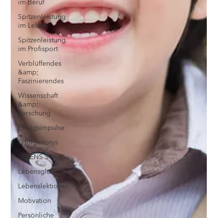
im Beruf
Spitzenleistung
im Leben
Spitzenleistung
im Profisport
Verblüffendes
&amp;
Faszinierendes
Wissenschaft
&amp;
Forschung
Erfolgsimpulse
Erfolgsstorys
LEBENS STARK
Lebensglück
Lebenslektionen
Motivation
Persönliche