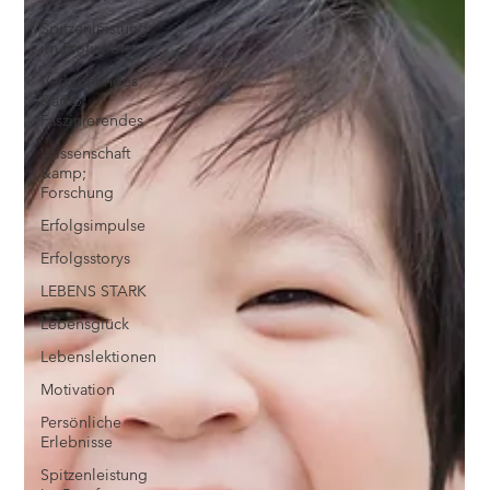
Spitzenleistung
im Profisport
Verblüffendes
&amp;
Faszinierendes
Wissenschaft
&amp;
Forschung
Erfolgsimpulse
Erfolgsstorys
LEBENS STARK
Lebensglück
Lebenslektionen
Motivation
Persönliche
Erlebnisse
Spitzenleistung